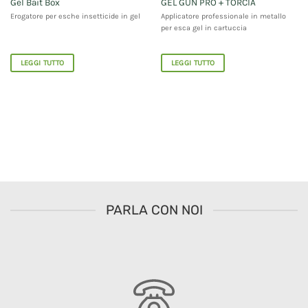
Gel Bait Box
GEL GUN PRO + TORCIA
Erogatore per esche insetticide in gel
Applicatore professionale in metallo
per esca gel in cartuccia
LEGGI TUTTO
LEGGI TUTTO
PARLA CON NOI