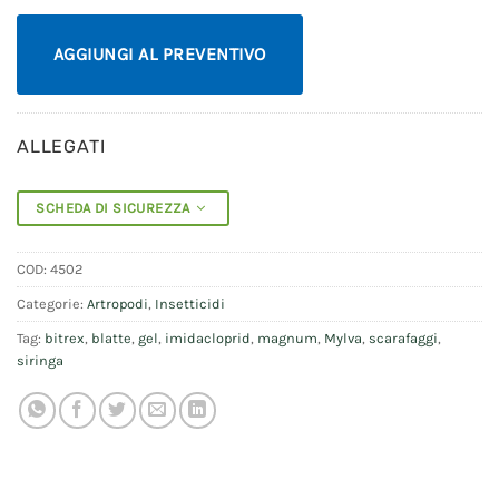
AGGIUNGI AL PREVENTIVO
ALLEGATI
SCHEDA DI SICUREZZA
COD:
4502
Categorie:
Artropodi
,
Insetticidi
Tag:
bitrex
,
blatte
,
gel
,
imidacloprid
,
magnum
,
Mylva
,
scarafaggi
,
siringa