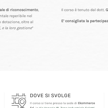
nale di riconoscimento
,
Il corso è tenuto dal dott.
G
ale reperibile nel
E’ consigliata la partecipa
 dotazione, oltre al
, e la loro gestione
”
DOVE SI SVOLGE
Il corso si tiene presso la sede di
Ekommerce
Srl
, in
Via Venezia 18, Zona Industriale Saletti