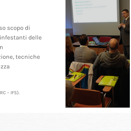
so scopo di
infestanti delle
on
ione, tecniche
ezza
RC – IFS).