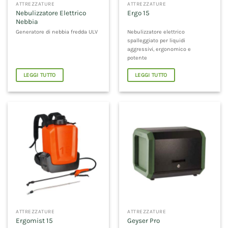
ATTREZZATURE
ATTREZZATURE
Nebulizzatore Elettrico
Ergo 15
Nebbia
Generatore di nebbia fredda ULV
Nebulizzatore elettrico
spalleggiato per liquidi
aggressivi, ergonomico e
potente
LEGGI TUTTO
LEGGI TUTTO
ATTREZZATURE
ATTREZZATURE
Ergomist 15
Geyser Pro