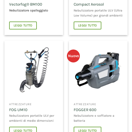
Vectorfog® BM100
Compact Aerosol
Nebulizzatore spalleggiato
Nebulizzatore portatile ULV (Ultra
Low Volume) per grandi ambienti
LEGGI TUTTO
LEGGI TUTTO
Nuovo
ATTREZZATURE
ATTREZZATURE
FOG UM10
FOGGER 600
Nebulizzatore portatile ULV per
Nebulizzatore e soffiatore a
ambienti di medie dimensioni
batteria
LEGGI TUTTO
LEGGI TUTTO