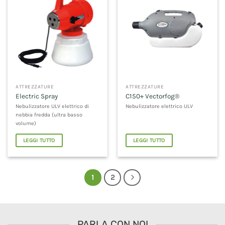
ATTREZZATURE
ATTREZZATURE
Electric Spray
C150+ Vectorfog®
Nebulizzatore ULV elettrico di
Nebulizzatore elettrico ULV
nebbia fredda (ultra basso
volume)
LEGGI TUTTO
LEGGI TUTTO
1
2
PARLA CON NOI