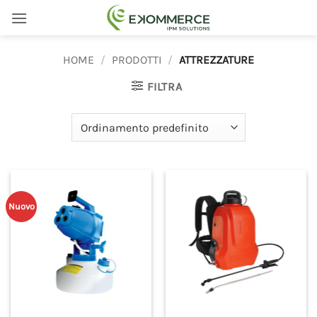
Salta
ai
contenuti
HOME
/
PRODOTTI
/
ATTREZZATURE
FILTRA
Nuovo