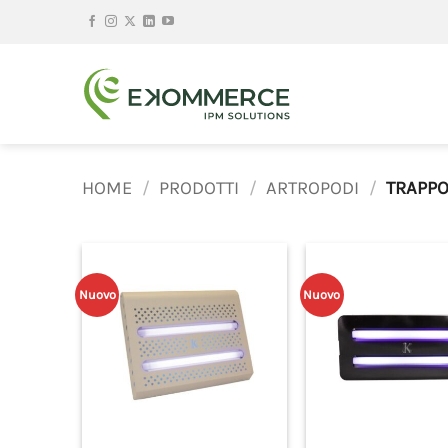
Salta
ai
contenuti
HOME
/
PRODOTTI
/
ARTROPODI
/
TRAPPO
Nuovo
Nuovo