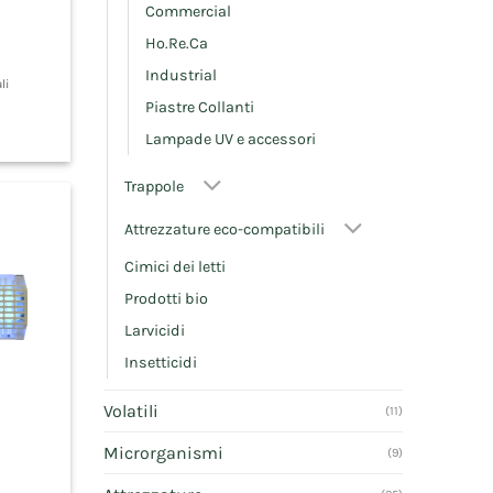
Commercial
Ho.Re.Ca
Industrial
li
Piastre Collanti
Lampade UV e accessori
Trappole
Attrezzature eco-compatibili
Cimici dei letti
Prodotti bio
Larvicidi
Insetticidi
Volatili
(11)
Microrganismi
(9)