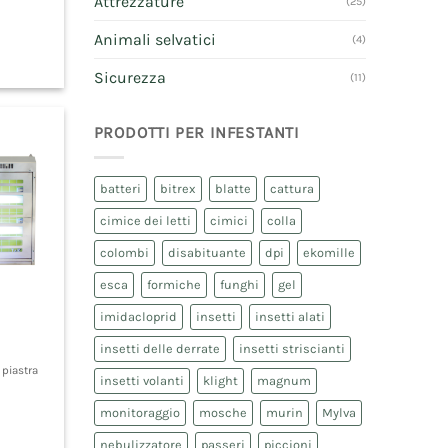
Attrezzature
(25)
Animali selvatici
(4)
Sicurezza
(11)
PRODOTTI PER INFESTANTI
batteri
bitrex
blatte
cattura
cimice dei letti
cimici
colla
colombi
disabituante
dpi
ekomille
esca
formiche
funghi
gel
imidacloprid
insetti
insetti alati
insetti delle derrate
insetti striscianti
 piastra
insetti volanti
klight
magnum
monitoraggio
mosche
murin
Mylva
nebulizzatore
passeri
piccioni