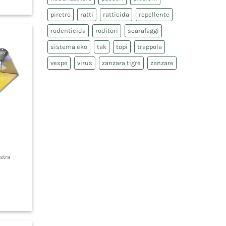
piretro
ratti
ratticida
repellente
rodenticida
roditori
scarafaggi
sistema eko
tak
topi
trappola
vespe
virus
zanzara tigre
zanzare
stra