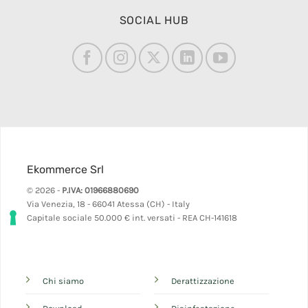
SOCIAL HUB
Ekommerce Srl
© 2026 -
P.IVA: 01966880690
Via Venezia, 18 - 66041 Atessa (CH) - Italy
Capitale sociale 50.000 € int. versati - REA CH-141618
Chi siamo
Derattizzazione