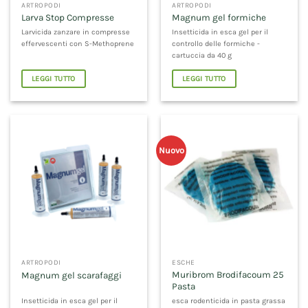
ARTROPODI
ARTROPODI
Larva Stop Compresse
Magnum gel formiche
Larvicida zanzare in compresse
Insetticida in esca gel per il
effervescenti con S-Methoprene
controllo delle formiche -
cartuccia da 40 g
LEGGI TUTTO
LEGGI TUTTO
Nuovo
ARTROPODI
ESCHE
Muribrom Brodifacoum 25
Magnum gel scarafaggi
Pasta
Insetticida in esca gel per il
esca rodenticida in pasta grassa