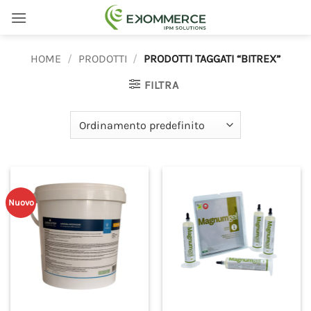
Salta
ai
contenuti
HOME
/
PRODOTTI
/
PRODOTTI TAGGATI “BITREX”
FILTRA
Nuovo