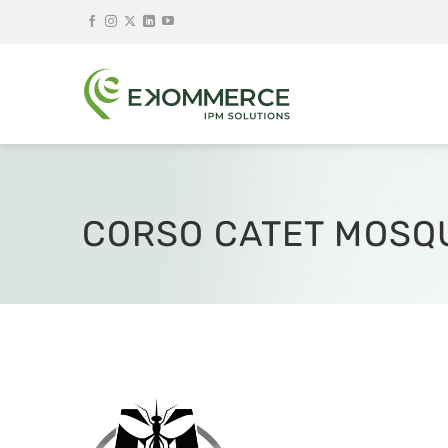
Salta
ai
contenuti
CORSO CATET MOSQ