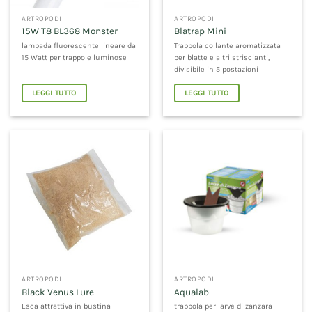
ARTROPODI
ARTROPODI
15W T8 BL368 Monster
Blatrap Mini
lampada fluorescente lineare da
Trappola collante aromatizzata
15 Watt per trappole luminose
per blatte e altri striscianti,
divisibile in 5 postazioni
LEGGI TUTTO
LEGGI TUTTO
ARTROPODI
ARTROPODI
Black Venus Lure
Aqualab
Esca attrattiva in bustina
trappola per larve di zanzara