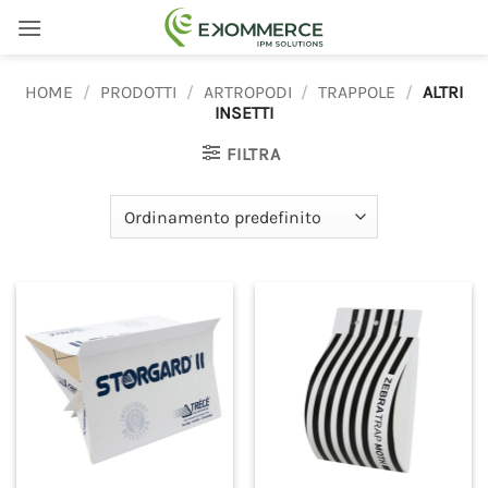
Salta
ai
contenuti
HOME
/
PRODOTTI
/
ARTROPODI
/
TRAPPOLE
/
ALTRI
INSETTI
FILTRA