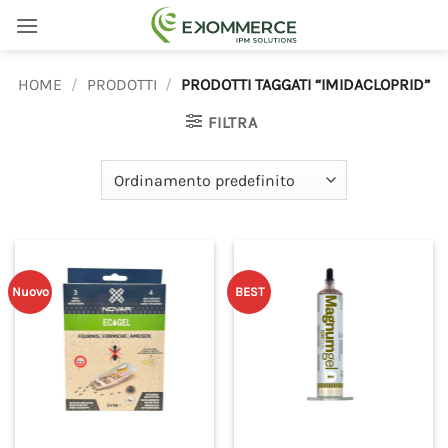
Salta
ai
contenuti
HOME
/
PRODOTTI
/
PRODOTTI TAGGATI “IMIDACLOPRID”
FILTRA
Nuovo
BEST