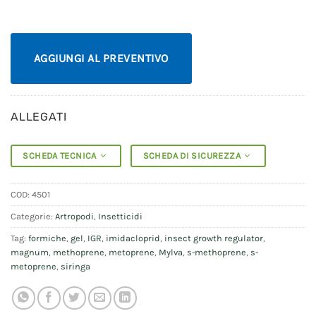
AGGIUNGI AL PREVENTIVO
ALLEGATI
SCHEDA TECNICA
SCHEDA DI SICUREZZA
COD:
4501
Categorie:
Artropodi
,
Insetticidi
Tag:
formiche
,
gel
,
IGR
,
imidacloprid
,
insect growth regulator
,
magnum
,
methoprene
,
metoprene
,
Mylva
,
s-methoprene
,
s-
metoprene
,
siringa