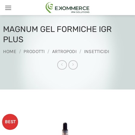
Salta
ai
contenuti
MAGNUM GEL FORMICHE IGR
PLUS
HOME
/
PRODOTTI
/
ARTROPODI
/
INSETTICIDI
BEST