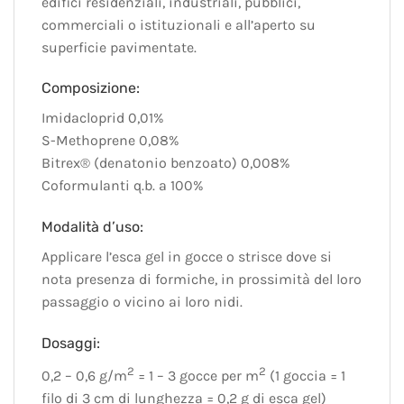
edifici residenziali, industriali, pubblici,
commerciali o istituzionali e all’aperto su
superficie pavimentate.
Composizione:
Imidacloprid 0,01%
S-Methoprene 0,08%
Bitrex® (denatonio benzoato) 0,008%
Coformulanti q.b. a 100%
Modalità d’uso:
Applicare l’esca gel in gocce o strisce dove si
nota presenza di formiche, in prossimità del loro
passaggio o vicino ai loro nidi.
Dosaggi:
2
2
0,2 – 0,6 g/m
= 1 – 3 gocce per m
(1 goccia = 1
filo di 3 cm di lunghezza = 0,2 g di esca gel)