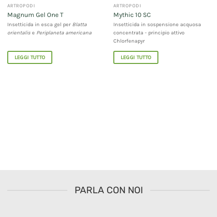
ARTROPODI
ARTROPODI
Magnum Gel One T
Mythic 10 SC
Insetticida in esca gel per
Blatta
Insetticida in sospensione acquosa
orientalis
e
Periplaneta americana
concentrata - principio attivo
Chlorfenapyr
LEGGI TUTTO
LEGGI TUTTO
PARLA CON NOI