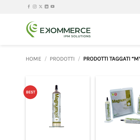
Salta
ai
contenuti
HOME
/
PRODOTTI
/
PRODOTTI TAGGATI “M
BEST