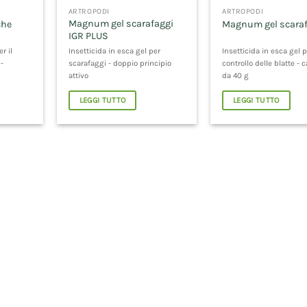
ARTROPODI
ARTROPODI
Magnum gel scarafaggi
che
Magnum gel scara
IGR PLUS
r il
Insetticida in esca gel per
Insetticida in esca gel p
 -
scarafaggi - doppio principio
controllo delle blatte - 
attivo
da 40 g
LEGGI TUTTO
LEGGI TUTTO