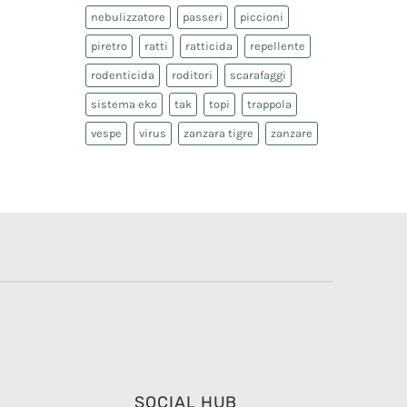
nebulizzatore
passeri
piccioni
piretro
ratti
ratticida
repellente
rodenticida
roditori
scarafaggi
sistema eko
tak
topi
trappola
vespe
virus
zanzara tigre
zanzare
SOCIAL HUB