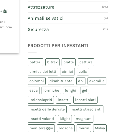
Attrezzature
(25)
faggi
Animali selvatici
(4)
er il
cartuccia
Sicurezza
(11)
PRODOTTI PER INFESTANTI
batteri
bitrex
blatte
cattura
cimice dei letti
cimici
colla
colombi
disabituante
dpi
ekomille
esca
formiche
funghi
gel
imidacloprid
insetti
insetti alati
insetti delle derrate
insetti striscianti
insetti volanti
klight
magnum
monitoraggio
mosche
murin
Mylva