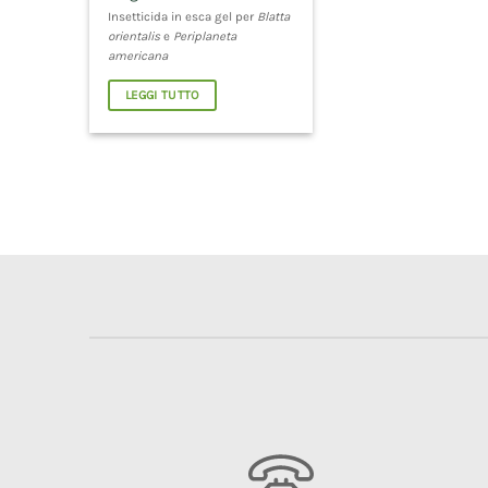
Insetticida in esca gel per
Blatta
orientalis
e
Periplaneta
americana
LEGGI TUTTO