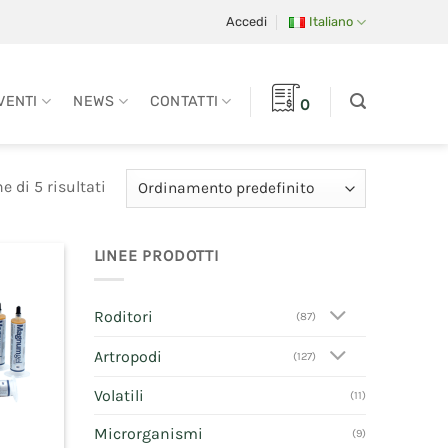
Accedi
Italiano
VENTI
NEWS
CONTATTI
0
e di 5 risultati
LINEE PRODOTTI
Roditori
(87)
Artropodi
(127)
Volatili
(11)
Microrganismi
(9)