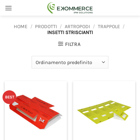
Salta
ai
contenuti
HOME
/
PRODOTTI
/
ARTROPODI
/
TRAPPOLE
/
INSETTI STRISCIANTI
FILTRA
BEST