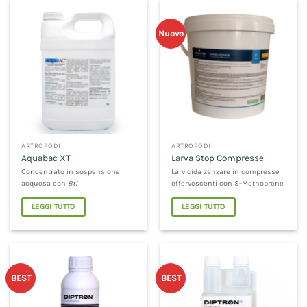
Nuovo
ARTROPODI
ARTROPODI
Aquabac XT
Larva Stop Compresse
Concentrato in sospensione
Larvicida zanzare in compresse
acquosa con
Bti
effervescenti con S-Methoprene
LEGGI TUTTO
LEGGI TUTTO
BEST
BEST