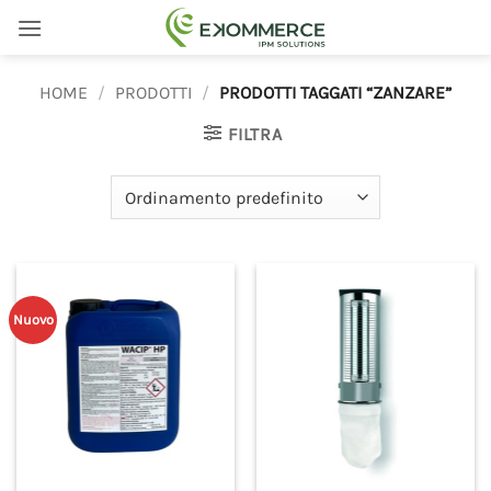
Salta
ai
contenuti
HOME
/
PRODOTTI
/
PRODOTTI TAGGATI “ZANZARE”
FILTRA
Nuovo