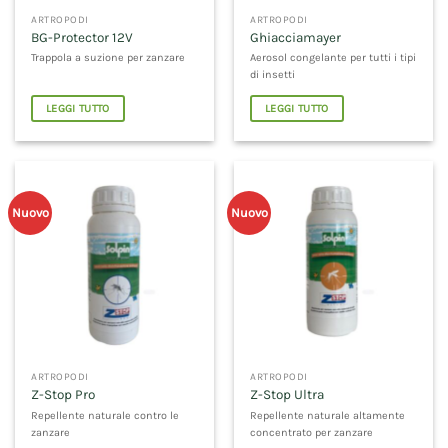
ARTROPODI
ARTROPODI
BG-Protector 12V
Ghiacciamayer
Trappola a suzione per zanzare
Aerosol congelante per tutti i tipi
di insetti
LEGGI TUTTO
LEGGI TUTTO
Nuovo
Nuovo
ARTROPODI
ARTROPODI
Z-Stop Pro
Z-Stop Ultra
Repellente naturale contro le
Repellente naturale altamente
zanzare
concentrato per zanzare