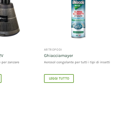
ARTROPODI
2V
Ghiacciamayer
e per zanzare
Aerosol congelante per tutti i tipi di insetti
LEGGI TUTTO