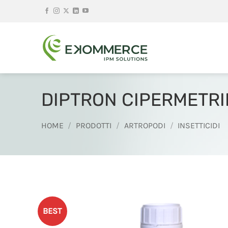
Salta
ai
contenuti
DIPTRON CIPERMETR
HOME
/
PRODOTTI
/
ARTROPODI
/
INSETTICIDI
BEST