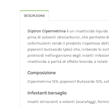
DESCRIZIONE
Diptron Cipermetrina
è un insetticida liquid
priva di solventi idrocarburici, che permette di
coformulanti rende il prodotto rispettoso dell
piperonil butossido (pbo) che, inibendo lo svi
piretroidi nell’organismo degli insetti infesta
insetticida a parità di effetto biocida, a total
Composizione
Cipermetrina 15%, piperonil Butossido 15%, c
Infestanti bersaglio
Insetti striscianti e volanti (scarafaggi, formi