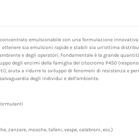
o concentrato emulsionabile con una formulazione innovativa c
 ottenere sia emulsioni rapide e stabili sia un’ottima distribuz
’ambiente e degli operatori. Fondamentale è la grande quantit
luppo degli enzimi della famiglia del citocromo P450 (responsab
nti), aiuta a ridurre lo sviluppo di fenomeni di resistenza e pe
e salvaguardia degli individui e dell’ambiente.
oformulanti
che, zanzare, mosche, tafani, vespe, calabroni, ecc.)