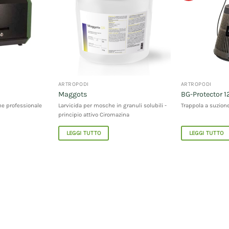
ARTROPODI
ARTROPODI
Maggots
BG-Protector 1
ne professionale
Larvicida per mosche in granuli solubili -
Trappola a suzion
principio attivo Ciromazina
LEGGI TUTTO
LEGGI TUTTO