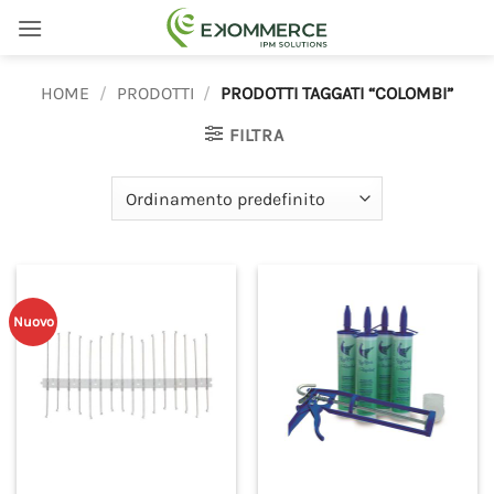
Salta
ai
contenuti
HOME
/
PRODOTTI
/
PRODOTTI TAGGATI “COLOMBI”
FILTRA
Nuovo