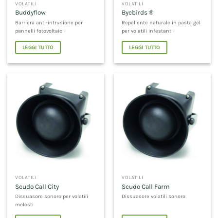
VOLATILI
VOLATILI
Buddyflow
Byebirds ®
Barriera anti-intrusione per
Repellente naturale in pasta gel
pannelli fotovoltaici
per volatili infestanti
LEGGI TUTTO
LEGGI TUTTO
VOLATILI
VOLATILI
Scudo Call City
Scudo Call Farm
Dissuasore sonoro per volatili
Dissuasore volatili sonoro
molesti