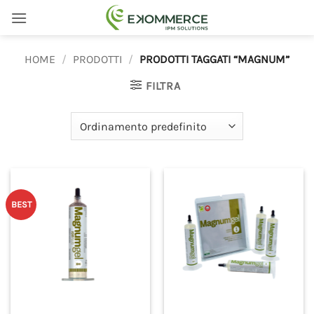
Salta
ai
contenuti
HOME
/
PRODOTTI
/
PRODOTTI TAGGATI “MAGNUM”
FILTRA
BEST