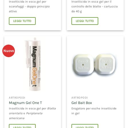
Insetticida in esca gel per
Insetticida in esca gel per il
scarafaggi - doppio principio
controllo delle blatte - cartuccia
attivo
da 40 g
LEGGI TUTTO
LEGGI TUTTO
Nuovo
ARTROPODI
ARTROPODI
Magnum Gel One T
Gel Bait Box
Insetticida in esca gel per
Blatta
Erogatore per esche insetticide
orientalis
e
Periplaneta
in gel
americana
LEGGI TUTTO
LEGGI TUTTO