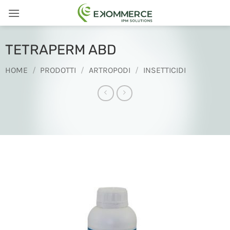
Salta
ai
contenuti
TETRAPERM ABD
HOME
/
PRODOTTI
/
ARTROPODI
/
INSETTICIDI