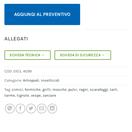
AGGIUNGI AL PREVENTIVO
ALLEGATI
SCHEDA TECNICA
SCHEDA DI SICUREZZA
COD:
5103, 4099
Categorie:
Artropodi
,
Insetticidi
Tag:
cimici
,
formiche
,
grilli
,
mosche
,
pulci
,
ragni
,
scarafaggi
,
tarli
,
tarme
,
tignole
,
vespe
,
zanzare