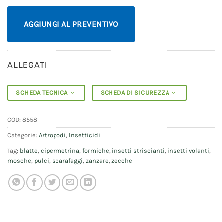
AGGIUNGI AL PREVENTIVO
ALLEGATI
SCHEDA TECNICA
SCHEDA DI SICUREZZA
COD:
8558
Categorie:
Artropodi
,
Insetticidi
Tag:
blatte
,
cipermetrina
,
formiche
,
insetti striscianti
,
insetti volanti
,
mosche
,
pulci
,
scarafaggi
,
zanzare
,
zecche