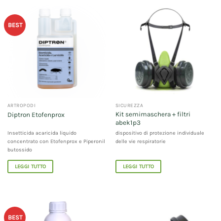
BEST
ARTROPODI
SICUREZZA
Kit semimaschera + filtri
Diptron Etofenprox
abek1p3
Insetticida acaricida liquido
dispositivo di protezione individuale
concentrato con Etofenprox e Piperonil
delle vie respiratorie
butossido
LEGGI TUTTO
LEGGI TUTTO
BEST