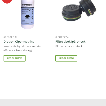
ARTROPODI
SICUREZZA
Diptron Cipermetrina
Filtro abek1p3 b-lock
Insetticida liquido concentrato
DPI con attacco b-Lock
efficace a bassi dosaggi
LEGGI TUTTO
LEGGI TUTTO