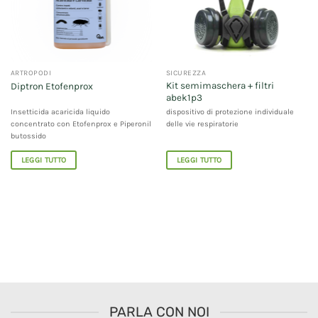
ARTROPODI
SICUREZZA
Kit semimaschera + filtri
Diptron Etofenprox
abek1p3
Insetticida acaricida liquido
dispositivo di protezione individuale
concentrato con Etofenprox e Piperonil
delle vie respiratorie
butossido
LEGGI TUTTO
LEGGI TUTTO
PARLA CON NOI