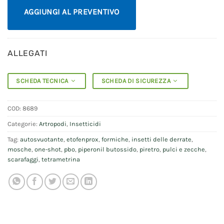
AGGIUNGI AL PREVENTIVO
ALLEGATI
SCHEDA TECNICA
SCHEDA DI SICUREZZA
COD:
8689
Categorie:
Artropodi
,
Insetticidi
Tag:
autosvuotante
,
etofenprox
,
formiche
,
insetti delle derrate
,
mosche
,
one-shot
,
pbo
,
piperonil butossido
,
piretro
,
pulci e zecche
,
scarafaggi
,
tetrametrina