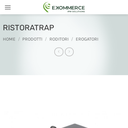
Salta
ai
contenuti
RISTORATRAP
HOME
/
PRODOTTI
/
RODITORI
/
EROGATORI