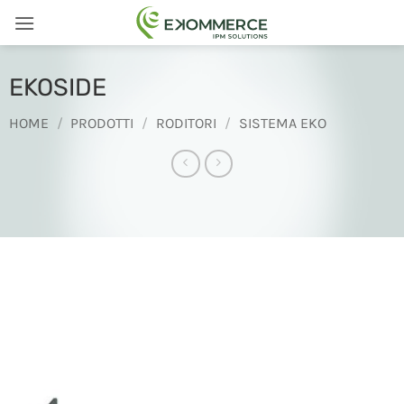
Salta
ai
contenuti
EKOSIDE
HOME
/
PRODOTTI
/
RODITORI
/
SISTEMA EKO