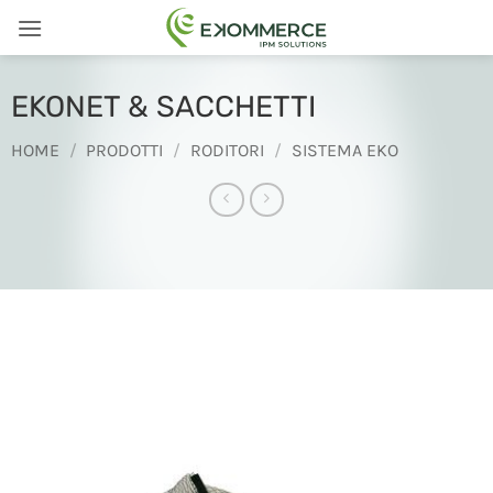
Salta
ai
contenuti
EKONET & SACCHETTI
HOME
/
PRODOTTI
/
RODITORI
/
SISTEMA EKO