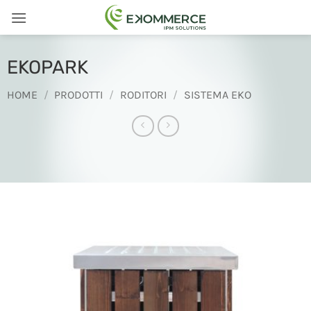
Salta
ai
contenuti
EKOPARK
HOME
/
PRODOTTI
/
RODITORI
/
SISTEMA EKO