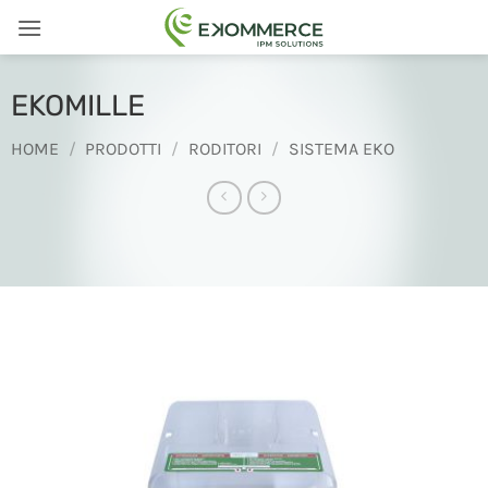
Salta
ai
contenuti
EKOMILLE
HOME
/
PRODOTTI
/
RODITORI
/
SISTEMA EKO