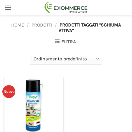
Salta
ai
contenuti
HOME
/
PRODOTTI
/
PRODOTTI TAGGATI “SCHIUMA
ATTIVA”
FILTRA
Nuovo