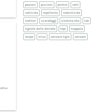
passeri
piccioni
piretro
ratti
ratticida
repellente
rodenticida
roditori
scarafaggi
sistema eko
tak
tignole delle derrate
topi
trappola
vespe
virus
zanzara tigre
zanzare
fattivo