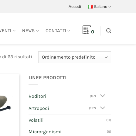
Accedi
Italiano
VENTI
NEWS
CONTATTI
0
 di 63 risultati
LINEE PRODOTTI
Roditori
(87)
Artropodi
(127)
Volatili
(11)
Microrganismi
(9)