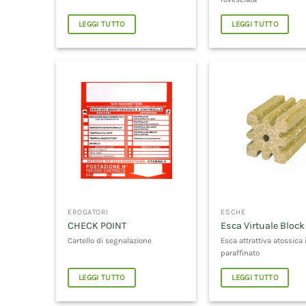
LEGGI TUTTO
LEGGI TUTTO
EROGATORI
ESCHE
CHECK POINT
Esca Virtuale Block
Cartello di segnalazione
Esca attrattiva atossica
paraffinato
LEGGI TUTTO
LEGGI TUTTO