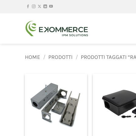
Salta
ai
contenuti
HOME
/
PRODOTTI
/
PRODOTTI TAGGATI “RA