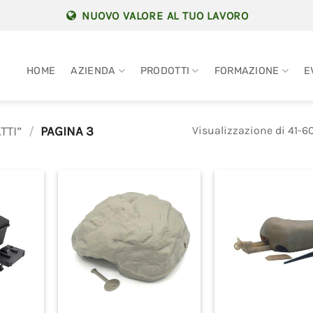
NUOVO VALORE AL TUO LAVORO
HOME
AZIENDA
PRODOTTI
FORMAZIONE
E
Visualizzazione di 41-60
TTI”
/
PAGINA 3