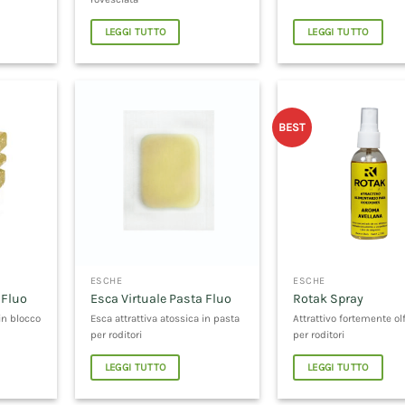
LEGGI TUTTO
LEGGI TUTTO
BEST
ESCHE
ESCHE
 Fluo
Esca Virtuale Pasta Fluo
Rotak Spray
 in blocco
Esca attrattiva atossica in pasta
Attrattivo fortemente ol
per roditori
per roditori
LEGGI TUTTO
LEGGI TUTTO