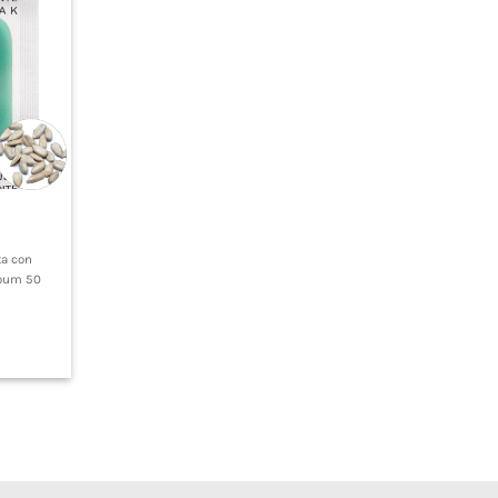
ta con
coum 50