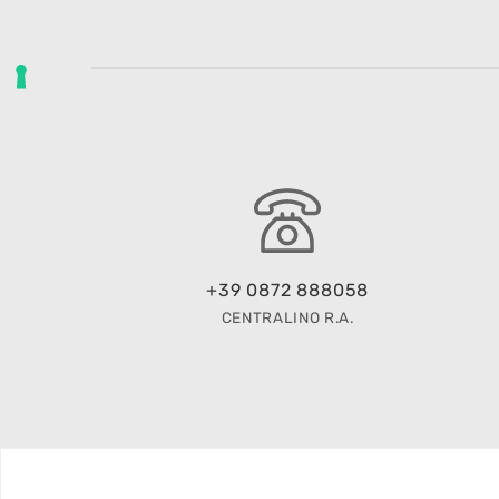
+39 0872 888058
CENTRALINO R.A.