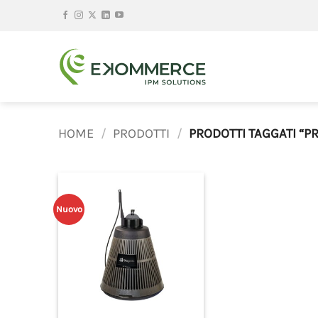
Salta
ai
contenuti
HOME
/
PRODOTTI
/
PRODOTTI TAGGATI “P
Nuovo