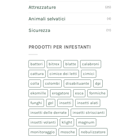
Attrezzature
(25)
Animali selvatici
(4)
Sicurezza
(11)
PRODOTTI PER INFESTANTI
batteri
bitrex
blatte
calabroni
cattura
cimice dei letti
cimici
colla
colombi
disabituante
dpi
ekomille
erogatore
esca
formiche
funghi
gel
insetti
insetti alati
insetti delle derrate
insetti striscianti
insetti volanti
klight
magnum
monitoraggio
mosche
nebulizzatore