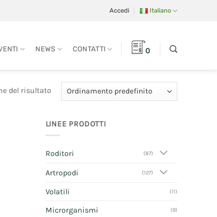
Accedi
Italiano
VENTI
NEWS
CONTATTI
0
e del risultato
LINEE PRODOTTI
Roditori
(87)
Artropodi
(127)
Volatili
(11)
Microrganismi
(9)