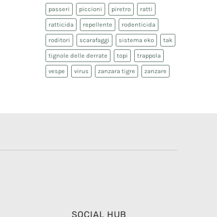
passeri
piccioni
piretro
ratti
ratticida
repellente
rodenticida
roditori
scarafaggi
sistema eko
tak
tignole delle derrate
topi
trappola
vespe
virus
zanzara tigre
zanzare
SOCIAL HUB