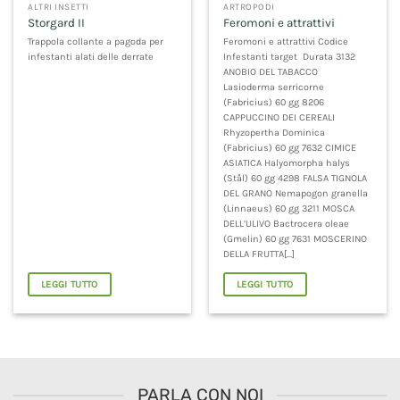
ALTRI INSETTI
ARTROPODI
Storgard II
Feromoni e attrattivi
Trappola collante a pagoda per
Feromoni e attrattivi Codice
infestanti alati delle derrate
Infestanti target Durata 3132
ANOBIO DEL TABACCO
Lasioderma serricorne
(Fabricius) 60 gg 8206
CAPPUCCINO DEI CEREALI
Rhyzopertha Dominica
(Fabricius) 60 gg 7632 CIMICE
ASIATICA Halyomorpha halys
(Stål) 60 gg 4298 FALSA TIGNOLA
DEL GRANO Nemapogon granella
(Linnaeus) 60 gg 3211 MOSCA
DELL’ULIVO Bactrocera oleae
(Gmelin) 60 gg 7631 MOSCERINO
DELLA FRUTTA[...]
LEGGI TUTTO
LEGGI TUTTO
PARLA CON NOI