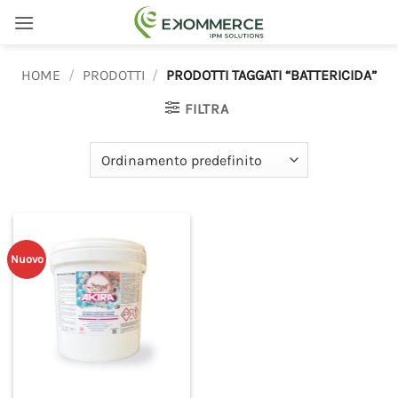
Salta
ai
contenuti
HOME
/
PRODOTTI
/
PRODOTTI TAGGATI “BATTERICIDA”
FILTRA
Nuovo