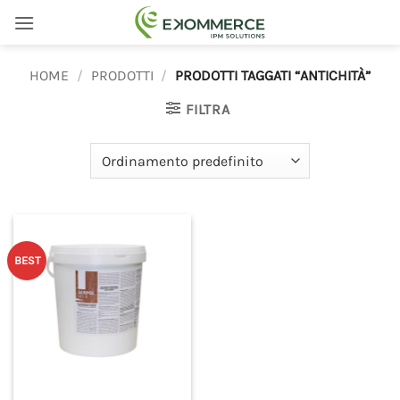
Salta
ai
contenuti
HOME
/
PRODOTTI
/
PRODOTTI TAGGATI “ANTICHITÀ”
FILTRA
BEST