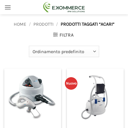
Salta
ai
contenuti
HOME
/
PRODOTTI
/
PRODOTTI TAGGATI “ACARI”
FILTRA
Nuovo