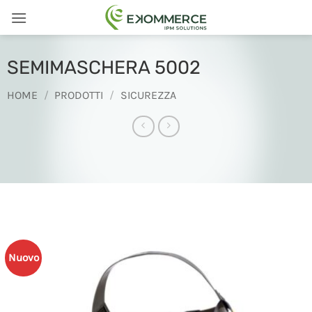
Salta
ai
contenuti
SEMIMASCHERA 5002
HOME
/
PRODOTTI
/
SICUREZZA
Nuovo