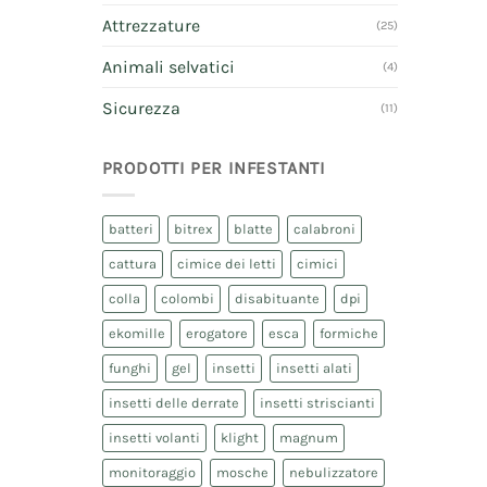
Attrezzature
(25)
Animali selvatici
(4)
Sicurezza
(11)
PRODOTTI PER INFESTANTI
batteri
bitrex
blatte
calabroni
cattura
cimice dei letti
cimici
colla
colombi
disabituante
dpi
ekomille
erogatore
esca
formiche
funghi
gel
insetti
insetti alati
insetti delle derrate
insetti striscianti
insetti volanti
klight
magnum
monitoraggio
mosche
nebulizzatore