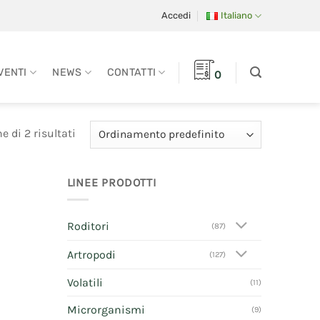
Accedi
Italiano
VENTI
NEWS
CONTATTI
0
e di 2 risultati
LINEE PRODOTTI
Roditori
(87)
Artropodi
(127)
Volatili
(11)
Microrganismi
(9)