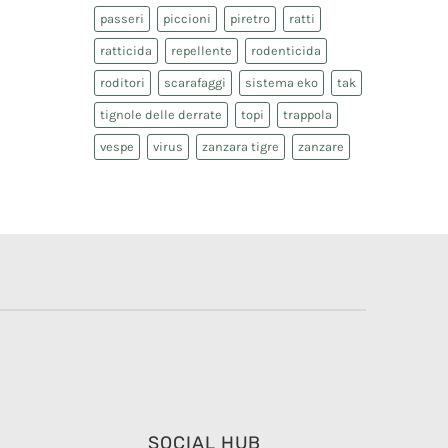
passeri
piccioni
piretro
ratti
ratticida
repellente
rodenticida
roditori
scarafaggi
sistema eko
tak
tignole delle derrate
topi
trappola
vespe
virus
zanzara tigre
zanzare
SOCIAL HUB