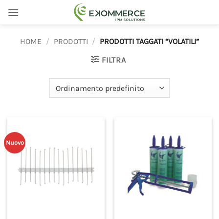
Salta
ai
contenuti
HOME
/
PRODOTTI
/
PRODOTTI TAGGATI “VOLATILI”
FILTRA
Nuovo