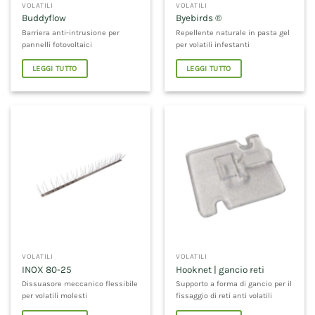
VOLATILI
VOLATILI
Buddyflow
Byebirds ®
Barriera anti-intrusione per
Repellente naturale in pasta gel
pannelli fotovoltaici
per volatili infestanti
LEGGI TUTTO
LEGGI TUTTO
VOLATILI
VOLATILI
INOX 80-25
Hooknet | gancio reti
Dissuasore meccanico flessibile
Supporto a forma di gancio per il
per volatili molesti
fissaggio di reti anti volatili