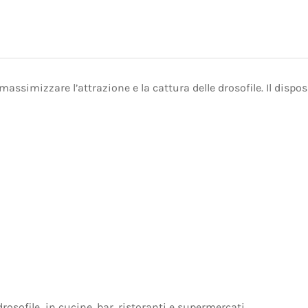
assimizzare l’attrazione e la cattura delle drosofile. Il disp
rosofile in cucine, bar, ristoranti e supermercati.