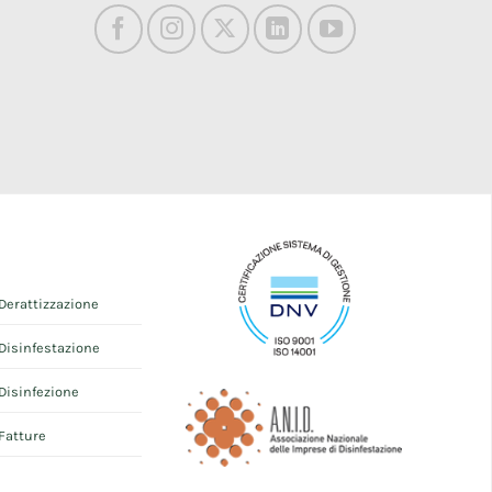
Derattizzazione
Disinfestazione
Disinfezione
Fatture