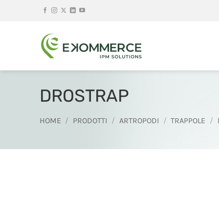
Salta
ai
contenuti
DROSTRAP
HOME
/
PRODOTTI
/
ARTROPODI
/
TRAPPOLE
/