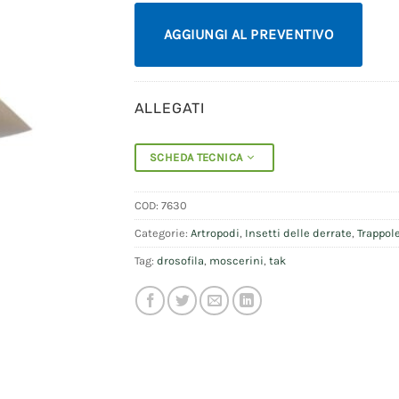
AGGIUNGI AL PREVENTIVO
ALLEGATI
SCHEDA TECNICA
COD:
7630
Categorie:
Artropodi
,
Insetti delle derrate
,
Trappol
Tag:
drosofila
,
moscerini
,
tak