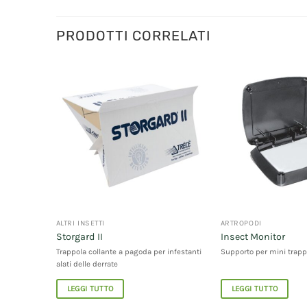
PRODOTTI CORRELATI
ALTRI INSETTI
ARTROPODI
Storgard II
Insect Monitor
llante
Trappola collante a pagoda per infestanti
Supporto per mini trappo
alati delle derrate
LEGGI TUTTO
LEGGI TUTTO