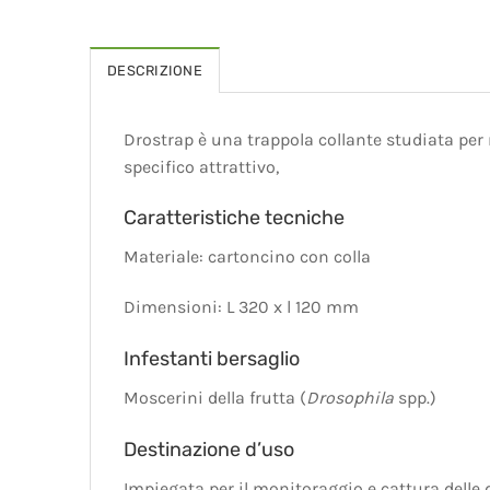
DESCRIZIONE
Drostrap è una trappola collante studiata per m
specifico attrattivo,
Caratteristiche tecniche
Materiale: cartoncino con colla
Dimensioni: L 320 x l 120 mm
Infestanti bersaglio
Moscerini della frutta (
Drosophila
spp.)
Destinazione d’uso
Impiegata per il monitoraggio e cattura delle d