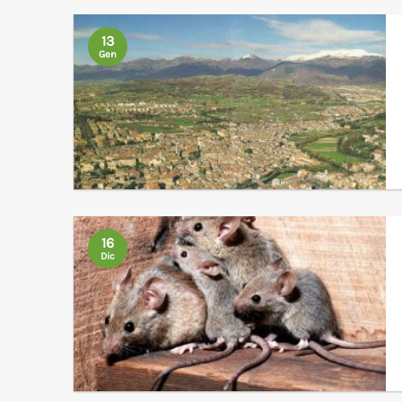
13
Gen
16
Dic