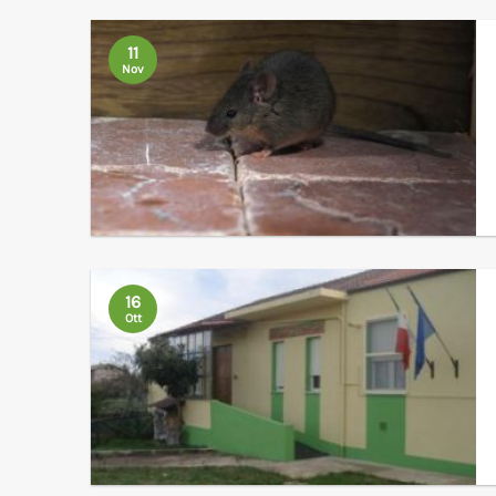
11
Nov
16
Ott