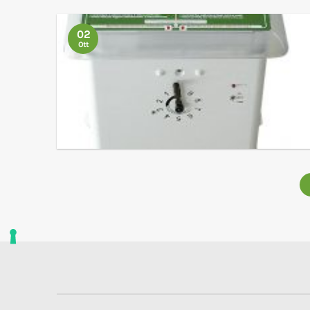
02
Ott