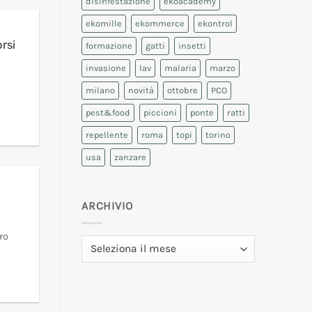
disinfestazione
ekoacademy
ekomille
ekommerce
ekontrol
rsi
formazione
gatti
insetti
invasione
lav
malaria
marzo
milano
novità
ottobre
PCO
pest&food
piccioni
ponte
ratti
repellente
roma
topi
torino
usa
zanzare
ARCHIVIO
ro
Archivio