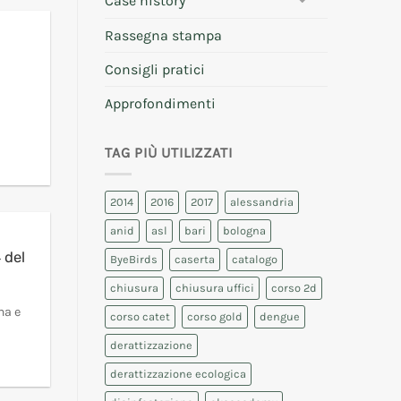
Case history
Rassegna stampa
Consigli pratici
Approfondimenti
TAG PIÙ UTILIZZATI
2014
2016
2017
alessandria
anid
asl
bari
bologna
 del
ByeBirds
caserta
catalogo
chiusura
chiusura uffici
corso 2d
ma e
corso catet
corso gold
dengue
derattizzazione
derattizzazione ecologica