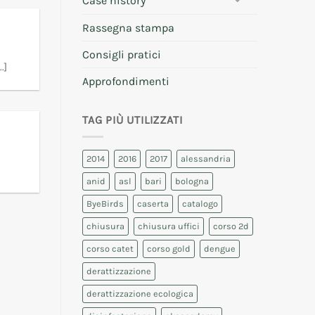
Case history
Rassegna stampa
Consigli pratici
.]
Approfondimenti
TAG PIÙ UTILIZZATI
2014
2016
2017
alessandria
anid
asl
bari
bologna
ByeBirds
caserta
catalogo
chiusura
chiusura uffici
corso 2d
corso catet
corso gold
dengue
derattizzazione
derattizzazione ecologica