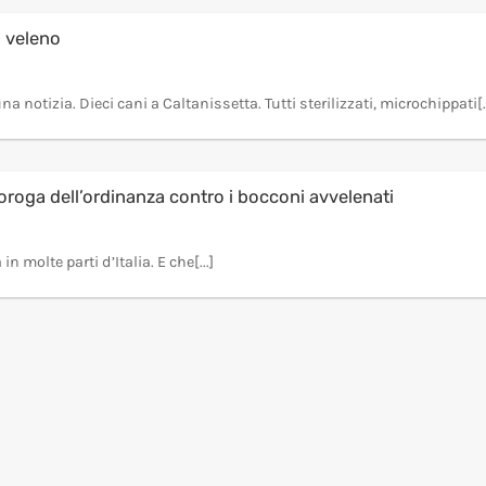
i veleno
otizia. Dieci cani a Caltanissetta. Tutti sterilizzati, microchippati[..
oroga dell’ordinanza contro i bocconi avvelenati
n molte parti d’Italia. E che[...]