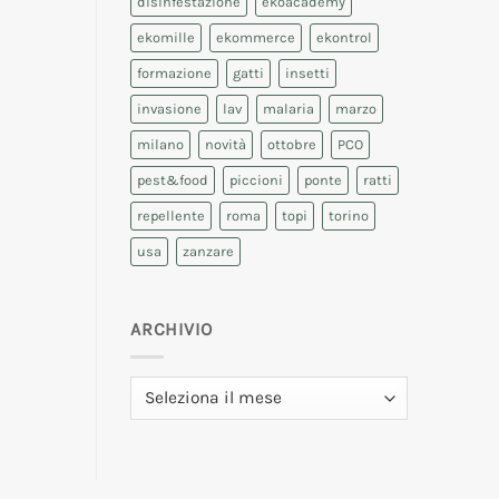
disinfestazione
ekoacademy
ekomille
ekommerce
ekontrol
formazione
gatti
insetti
invasione
lav
malaria
marzo
milano
novità
ottobre
PCO
pest&food
piccioni
ponte
ratti
repellente
roma
topi
torino
usa
zanzare
ARCHIVIO
Archivio