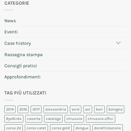
CATEGORIE
News
Eventi
Case history
Rassegna stampa
Consigli pratici
Approfondimenti
TAG PIÙ UTILIZZATI
2014
2016
2017
alessandria
anid
asl
bari
bologna
ByeBirds
caserta
catalogo
chiusura
chiusura uffici
corso 2d
corso catet
corso gold
dengue
derattizzazione