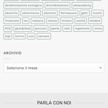
derattizzazione ecologica
disinfestazione
ekoacademy
ekomille
ekommerce
ekontrol
formazione
gatti
insetti
invasione
lav
malaria
marzo
milano
novità
ottobre
PCO
pest&food
piccioni
ponte
ratti
repellente
roma
topi
torino
usa
zanzare
ARCHIVIO
Archivio
PARLA CON NOI