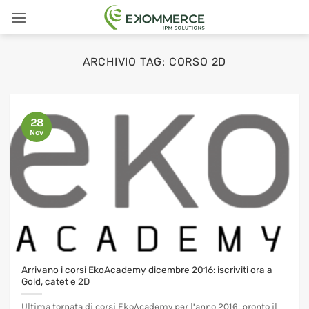
Salta
ai
contenuti
ARCHIVIO TAG:
CORSO 2D
28
Nov
Arrivano i corsi EkoAcademy dicembre 2016: iscriviti ora a
Gold, catet e 2D
Ultima tornata di corsi EkoAcademy per l’anno 2016: pronto il