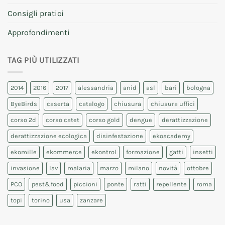
Consigli pratici
Approfondimenti
TAG PIÙ UTILIZZATI
2014
2016
2017
alessandria
anid
asl
bari
bologna
ByeBirds
caserta
catalogo
chiusura
chiusura uffici
corso 2d
corso catet
corso gold
dengue
derattizzazione
derattizzazione ecologica
disinfestazione
ekoacademy
ekomille
ekommerce
ekontrol
formazione
gatti
insetti
invasione
lav
malaria
marzo
milano
novità
ottobre
PCO
pest&food
piccioni
ponte
ratti
repellente
roma
topi
torino
usa
zanzare