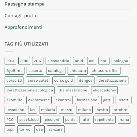
Rassegna stampa
Consigli pratici
Approfondimenti
TAG PIÙ UTILIZZATI
2014
2016
2017
alessandria
anid
asl
bari
bologna
ByeBirds
caserta
catalogo
chiusura
chiusura uffici
corso 2d
corso catet
corso gold
dengue
derattizzazione
derattizzazione ecologica
disinfestazione
ekoacademy
ekomille
ekommerce
ekontrol
formazione
gatti
insetti
invasione
lav
malaria
marzo
milano
novità
ottobre
PCO
pest&food
piccioni
ponte
ratti
repellente
roma
topi
torino
usa
zanzare