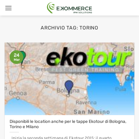
Salta
ai
contenuti
ARCHIVIO TAG:
TORINO
24
Mar
Disponibili le location anche per le tappe Ekotour di Bologna,
Torino e Milano
Inizia la seconda settimana di Ekotour 2015: il quarto