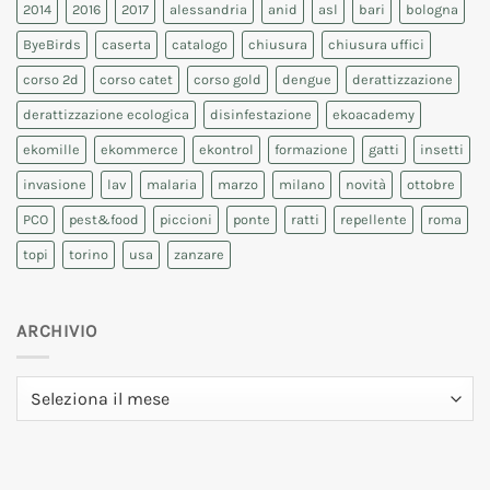
2014
2016
2017
alessandria
anid
asl
bari
bologna
ByeBirds
caserta
catalogo
chiusura
chiusura uffici
corso 2d
corso catet
corso gold
dengue
derattizzazione
derattizzazione ecologica
disinfestazione
ekoacademy
ekomille
ekommerce
ekontrol
formazione
gatti
insetti
invasione
lav
malaria
marzo
milano
novità
ottobre
PCO
pest&food
piccioni
ponte
ratti
repellente
roma
topi
torino
usa
zanzare
ARCHIVIO
Archivio