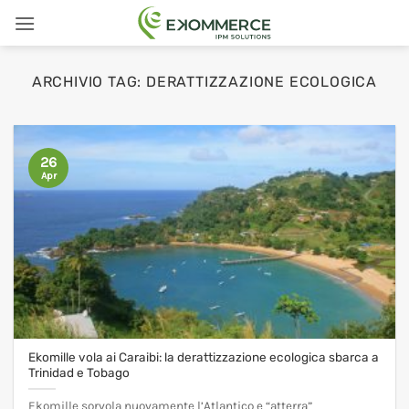
Salta
ai
contenuti
ARCHIVIO TAG:
DERATTIZZAZIONE ECOLOGICA
26
Apr
Ekomille vola ai Caraibi: la derattizzazione ecologica sbarca a
Trinidad e Tobago
Ekomille sorvola nuovamente l’Atlantico e “atterra”