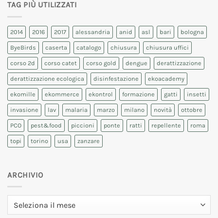
TAG PIÙ UTILIZZATI
2014
2016
2017
alessandria
anid
asl
bari
bologna
ByeBirds
caserta
catalogo
chiusura
chiusura uffici
corso 2d
corso catet
corso gold
dengue
derattizzazione
derattizzazione ecologica
disinfestazione
ekoacademy
ekomille
ekommerce
ekontrol
formazione
gatti
insetti
invasione
lav
malaria
marzo
milano
novità
ottobre
PCO
pest&food
piccioni
ponte
ratti
repellente
roma
topi
torino
usa
zanzare
ARCHIVIO
Archivio