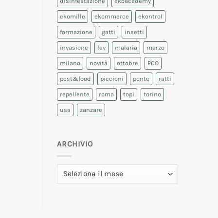
disinfestazione
ekoacademy
ekomille
ekommerce
ekontrol
formazione
gatti
insetti
invasione
lav
malaria
marzo
milano
novità
ottobre
PCO
pest&food
piccioni
ponte
ratti
repellente
roma
topi
torino
usa
zanzare
ARCHIVIO
Archivio