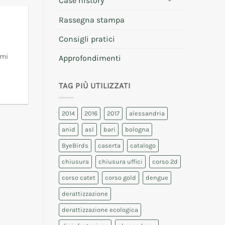
Case history
Rassegna stampa
Consigli pratici
emi
Approfondimenti
TAG PIÙ UTILIZZATI
2014
2016
2017
alessandria
anid
asl
bari
bologna
ByeBirds
caserta
catalogo
chiusura
chiusura uffici
corso 2d
corso catet
corso gold
dengue
derattizzazione
derattizzazione ecologica