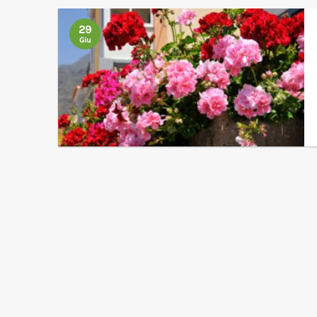
29
Giu