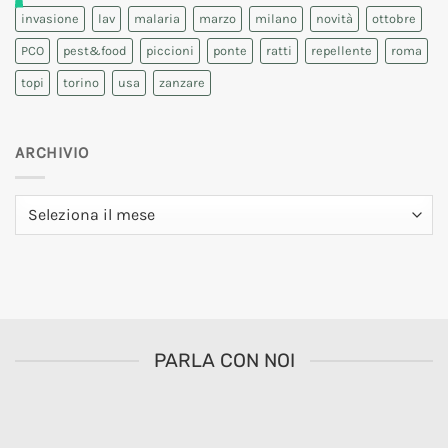
invasione
lav
malaria
marzo
milano
novità
ottobre
PCO
pest&food
piccioni
ponte
ratti
repellente
roma
topi
torino
usa
zanzare
ARCHIVIO
Archivio
PARLA CON NOI