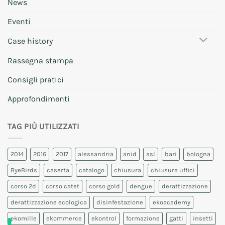
News
Eventi
Case history
Rassegna stampa
Consigli pratici
Approfondimenti
TAG PIÙ UTILIZZATI
2014
2016
2017
alessandria
anid
asl
bari
bologna
ByeBirds
caserta
catalogo
chiusura
chiusura uffici
corso 2d
corso catet
corso gold
dengue
derattizzazione
derattizzazione ecologica
disinfestazione
ekoacademy
ekomille
ekommerce
ekontrol
formazione
gatti
insetti