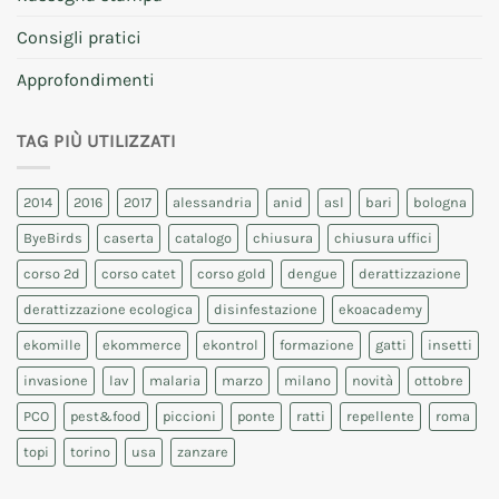
Consigli pratici
Approfondimenti
TAG PIÙ UTILIZZATI
2014
2016
2017
alessandria
anid
asl
bari
bologna
ByeBirds
caserta
catalogo
chiusura
chiusura uffici
corso 2d
corso catet
corso gold
dengue
derattizzazione
derattizzazione ecologica
disinfestazione
ekoacademy
ekomille
ekommerce
ekontrol
formazione
gatti
insetti
invasione
lav
malaria
marzo
milano
novità
ottobre
PCO
pest&food
piccioni
ponte
ratti
repellente
roma
topi
torino
usa
zanzare