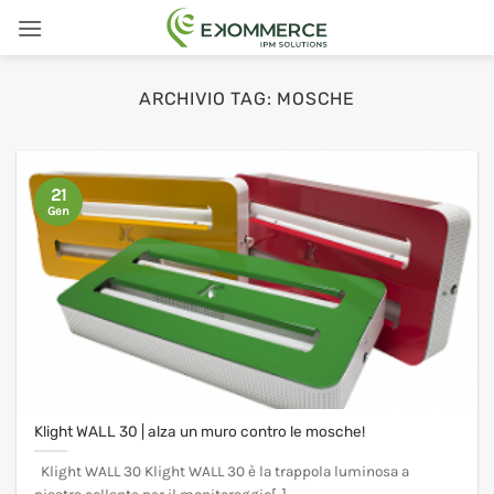
Salta
ai
contenuti
ARCHIVIO TAG:
MOSCHE
21
Gen
Klight WALL 30 | alza un muro contro le mosche!
Klight WALL 30 Klight WALL 30 è la trappola luminosa a