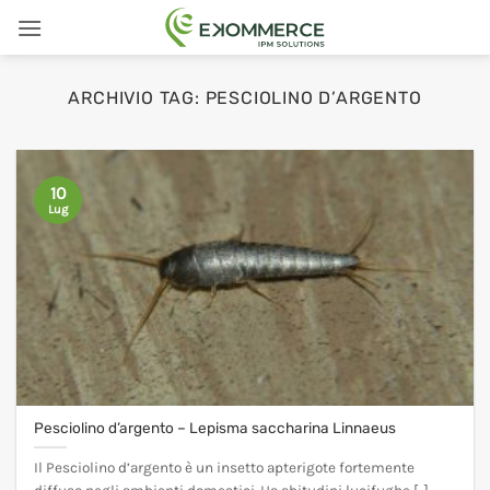
Salta
ai
contenuti
ARCHIVIO TAG:
PESCIOLINO D’ARGENTO
10
Lug
Pesciolino d’argento – Lepisma saccharina Linnaeus
Il Pesciolino d’argento è un insetto apterigote fortemente