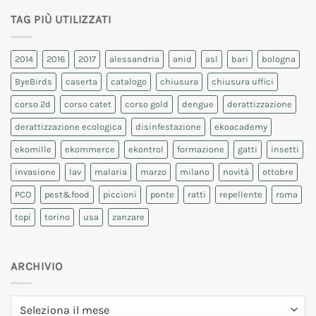
TAG PIÙ UTILIZZATI
2014
2016
2017
alessandria
anid
asl
bari
bologna
ByeBirds
caserta
catalogo
chiusura
chiusura uffici
corso 2d
corso catet
corso gold
dengue
derattizzazione
derattizzazione ecologica
disinfestazione
ekoacademy
ekomille
ekommerce
ekontrol
formazione
gatti
insetti
invasione
lav
malaria
marzo
milano
novità
ottobre
PCO
pest&food
piccioni
ponte
ratti
repellente
roma
topi
torino
usa
zanzare
ARCHIVIO
Archivio