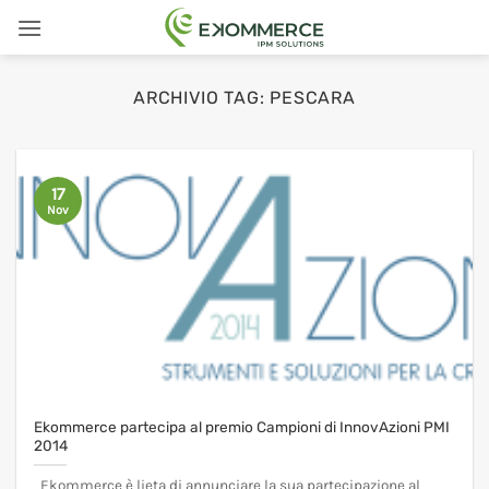
Salta
ai
contenuti
ARCHIVIO TAG:
PESCARA
17
Nov
Ekommerce partecipa al premio Campioni di InnovAzioni PMI
2014
Ekommerce è lieta di annunciare la sua partecipazione al