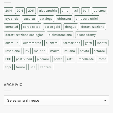
2014
2016
2017
alessandria
anid
asl
bari
bologna
ByeBirds
caserta
catalogo
chiusura
chiusura uffici
corso 2d
corso catet
corso gold
dengue
derattizzazione
derattizzazione ecologica
disinfestazione
ekoacademy
ekomille
ekommerce
ekontrol
formazione
gatti
insetti
invasione
lav
malaria
marzo
milano
novità
ottobre
PCO
pest&food
piccioni
ponte
ratti
repellente
roma
topi
torino
usa
zanzare
ARCHIVIO
Archivio