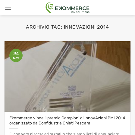
Salta
ai
contenuti
ARCHIVIO TAG:
INNOVAZIONI 2014
24
Nov
Ekommerce vince il premio Campioni di InnovAzioni PMI 2014
organizzato da Confidustria Chieti Pescara
E’ con vero piacere ed orgoglio che siamo lieti di annunciare