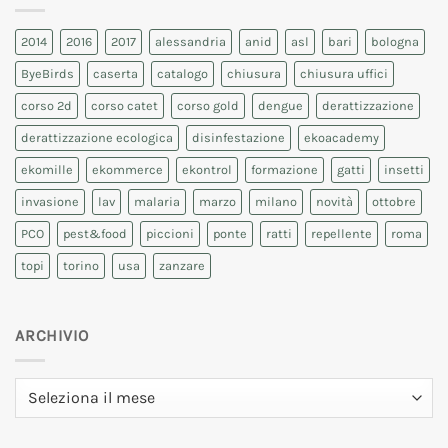
2014
2016
2017
alessandria
anid
asl
bari
bologna
ByeBirds
caserta
catalogo
chiusura
chiusura uffici
corso 2d
corso catet
corso gold
dengue
derattizzazione
derattizzazione ecologica
disinfestazione
ekoacademy
ekomille
ekommerce
ekontrol
formazione
gatti
insetti
invasione
lav
malaria
marzo
milano
novità
ottobre
PCO
pest&food
piccioni
ponte
ratti
repellente
roma
topi
torino
usa
zanzare
ARCHIVIO
Archivio