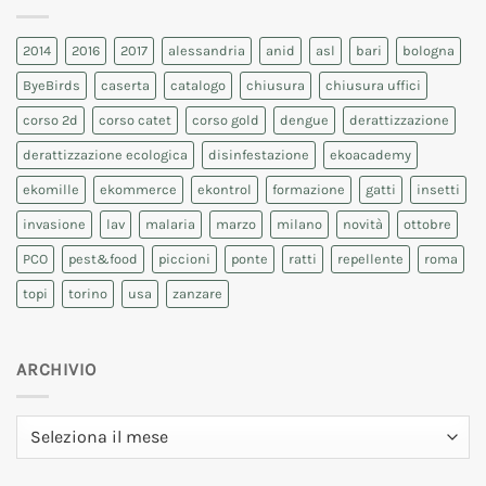
2014
2016
2017
alessandria
anid
asl
bari
bologna
ByeBirds
caserta
catalogo
chiusura
chiusura uffici
corso 2d
corso catet
corso gold
dengue
derattizzazione
derattizzazione ecologica
disinfestazione
ekoacademy
ekomille
ekommerce
ekontrol
formazione
gatti
insetti
invasione
lav
malaria
marzo
milano
novità
ottobre
PCO
pest&food
piccioni
ponte
ratti
repellente
roma
topi
torino
usa
zanzare
ARCHIVIO
Archivio