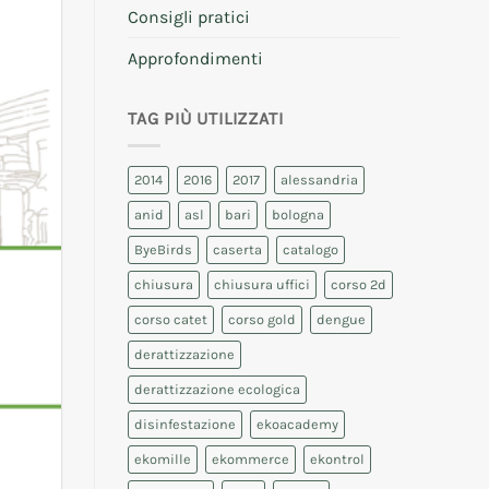
Consigli pratici
Approfondimenti
TAG PIÙ UTILIZZATI
2014
2016
2017
alessandria
anid
asl
bari
bologna
ByeBirds
caserta
catalogo
chiusura
chiusura uffici
corso 2d
corso catet
corso gold
dengue
derattizzazione
derattizzazione ecologica
disinfestazione
ekoacademy
ekomille
ekommerce
ekontrol