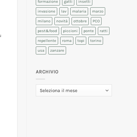
formazione
gatti
insetti
invasione
lav
malaria
marzo
milano
novità
ottobre
PCO
pest&food
piccioni
ponte
ratti
u
repellente
roma
topi
torino
usa
zanzare
ARCHIVIO
Archivio