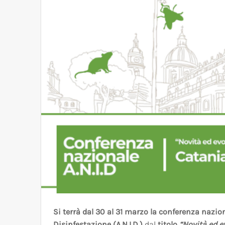
Si terrà dal 30 al 31 marzo la conferenza nazio
Disinfestazione (A.N.I.D.)
dal
titolo
“Novità ed e